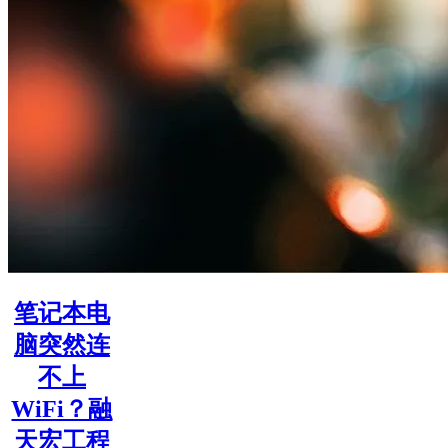
笔记本电
脑突然连
不上
WiFi？融
天宏工程