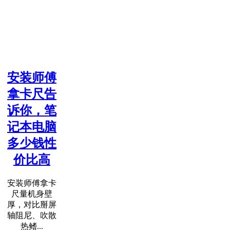
安装师傅
拿卡尺告
诉你，笔
记本电脑
多少钱性
价比高
安装师傅拿卡
尺量机身壁
厚，对比掰屏
轴阻尼、吹散
热鳍...